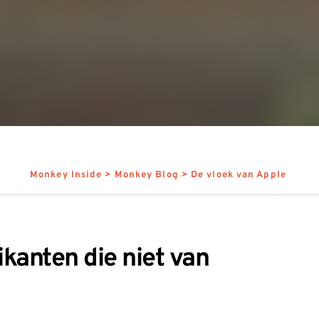
Monkey Inside
 > 
Monkey Blog
 > 
De vloek van Apple
ikanten die niet van