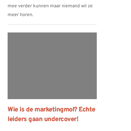
mee verder kunnen maar niemand wil ze
meer horen.
Wie is de marketingmol? Echte
leiders gaan undercover!